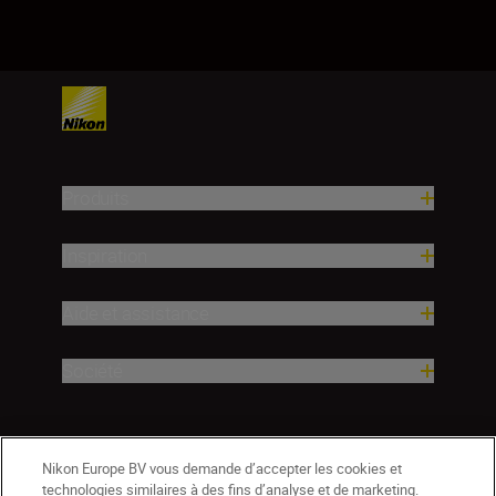
1
2
3
4
5
6
7
8
9
10
11
12
13
14
15
16
17
Produits
Inspiration
Aide et assistance
Société
Nikon Europe BV vous demande d’accepter les cookies et
technologies similaires à des fins d’analyse et de marketing.