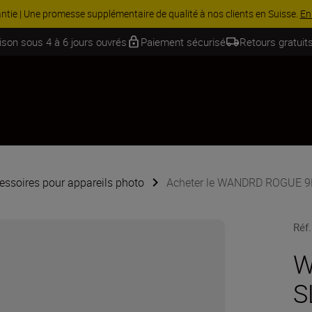
 Économisez 15 % sur une sélection d’accessoires, complétez votre kit
aison sous 4 à 6 jours ouvrés
Paiement sécurisé
Retours gratuits
essoires pour appareils photo
Acheter le WANDRD ROGUE 9L
Réf.
W
S