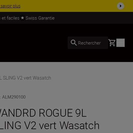
 dès ...
Acheter maintenant
 et faciles
Swiss Garantie
Basket
Rechercher
 SLING V2 vert Wasatch
:
ALM290100
ANDRD ROGUE 9L
LING V2 vert Wasatch