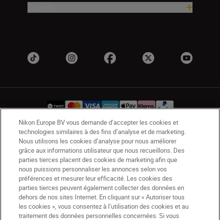
Société
Nikon Europe BV vous demande d’accepter les cookies et
technologies similaires à des fins d’analyse et de marketing.
CH
Nikon Sites
Nous utilisons les cookies d’analyse pour nous améliorer
grâce aux informations utilisateur que nous recueillons. Des
Contactez-nous
Avis de confidentialité
parties tierces placent des cookies de marketing afin que
Conditions d’utilisation
nous puissions personnaliser les annonces selon vos
CVG de la boutique Nikon Store
préférences et mesurer leur efficacité. Les cookies des
parties tierces peuvent également collecter des données en
Notice d’information sur les cookies
Accessibilité
dehors de nos sites Internet. En cliquant sur « Autoriser tous
Paramètres des cookies
les cookies », vous consentez à l’utilisation des cookies et au
© 2026 Nikon
traitement des données personnelles concernées. Si vous