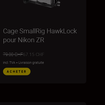
Cage SmallRig HawkLock
pour Nikon ZR
79.00 CHF
67.15 CHF
incl. TVA
+
Livraison gratuite
ACHETER