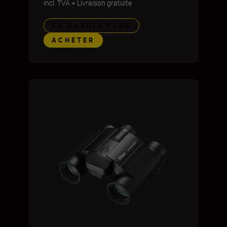
incl. TVA
+
Livraison gratuite
EN SAVOIR PLUS
ACHETER