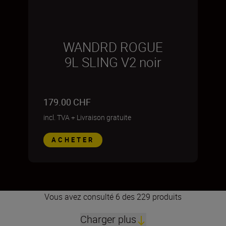
WANDRD ROGUE
9L SLING V2 noir
179.00 CHF
incl. TVA
+
Livraison gratuite
ACHETER
Vous avez consulté 6 des 229 produits
Charger plus
1
2
3
4
5
6
7
8
9
10
11
12
13
14
15
16
17