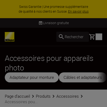
ACCESSOIRES EN PROMOTION | Économisez 15
% sur une sélection d’accessoires, complétez
votre kit dès ...
Acheter maintenant
Livraison sous 4 à 6 jours ouvrés
Basket
Rechercher
Accessoires pour appareils
photo
Adaptateur pour monture
Câbles et adaptateurs
Page d’accueil
Produits
Accessoires
Accessoires pou...