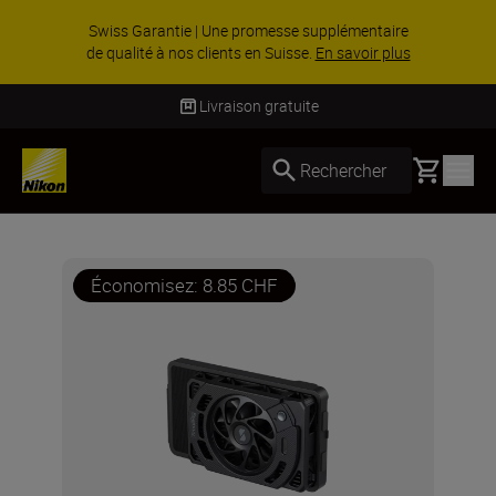
ACCESSOIRES EN PROMOTION | Économisez 15
% sur une sélection d’accessoires, complétez
votre kit dès ...
Acheter maintenant
Livraison gratuite
Basket
Rechercher
Économisez: 8.85 CHF