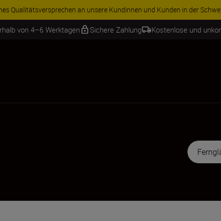
ren Sie 15 % auf ausgewähltes Zubehör und vervollständigen Sie Ihre A
erhalb von 4–6 Werktagen
Sichere Zahlung
Kostenlose und unko
Ferngl