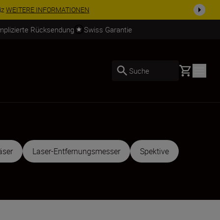
usrüstu...
Jetzt einkaufen
mplizierte Rücksendung
Swiss Garantie
Basket
Suche
äser
Laser-Entfernungsmesser
Spektive