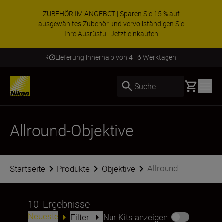
ZUBEHÖR IM ANGEBOT | Sparen Sie 15 % auf
ausgewähltes Zubehör und vervollständigen Sie
Ihre Ausrüstu...
Jetzt einkaufen
Lieferung innerhalb von 4–6 Werktagen
Basket
Suche
Allround-Objektive
Allround
Startseite
Produkte
Objektive
10
Ergebnisse
Neueste
Filter
Nur Kits anzeigen