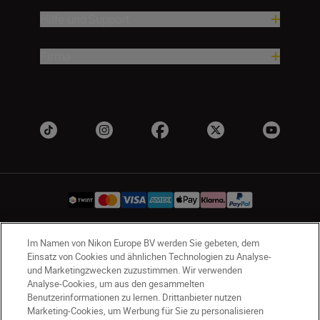
Hilfe und Support
Firma
Im Namen von Nikon Europe BV werden Sie gebeten, dem
CH
Nikon Sites
Einsatz von Cookies und ähnlichen Technologien zu Analyse-
Kontaktieren Sie uns
Datenschutzhinweis
und Marketingzwecken zuzustimmen. Wir verwenden
Analyse-Cookies, um aus den gesammelten
Nutzungsbedingungen
Benutzerinformationen zu lernen. Drittanbieter nutzen
Geschäftsbedingungen des Nikon Stores
Marketing-Cookies, um Werbung für Sie zu personalisieren