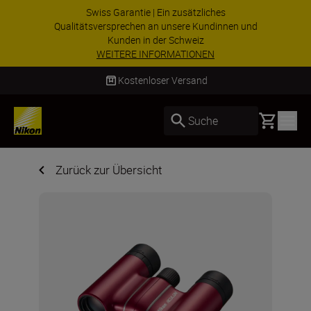
ZUBEHÖR IM ANGEBOT | Sparen Sie 15 % auf
ausgewähltes Zubehör und vervollständigen Sie
Ihre Ausrüstu...
Jetzt einkaufen
Kostenloser Versand
Basket
Suche
Zurück zur Übersicht