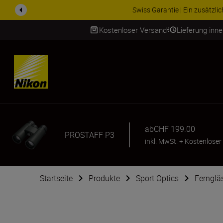
ZUBEHÖR IM ANGEBOT | Spa
Kostenloser Versand
Lieferung inn
SKIP
ab
CHF 199.00
PROSTAFF P3
inkl. MwSt.
+
Kostenloser
Startseite
Produkte
Sport Optics
Fernglä