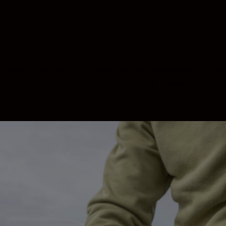
owie eine hochreflektierende Prismenverspiegelung au
ehen. Alle Linsen und Prismen sind aus umweltverträgli