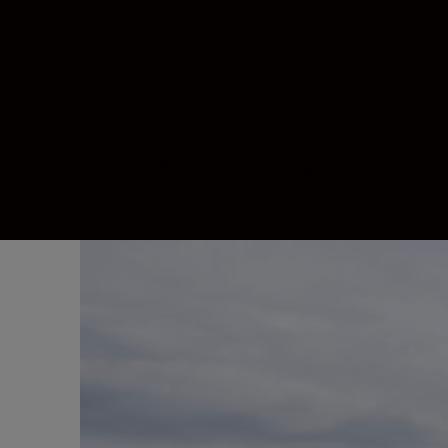
Mehrschichtenvergütete Linsen und Prismen s
helle und brillante Sicht – egal, was Sie ans