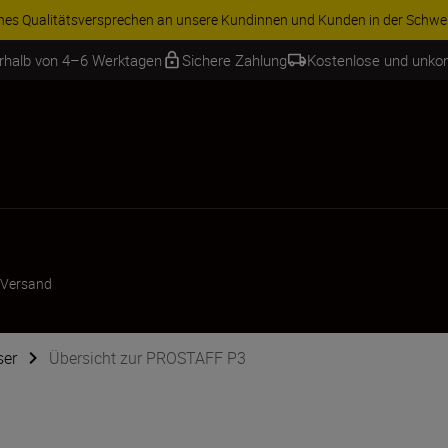
ren Sie 15 % auf ausgewähltes Zubehör und vervollständigen Sie Ihre A
erhalb von 4–6 Werktagen
Sichere Zahlung
Kostenlose und unko
 Versand
ser
Übersicht zur PROSTAFF P3