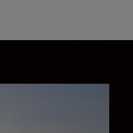
arten – austoben. Das PROSTAFF P3 eignet
Vögel und Fahrzeuge im Blick zu behalten.