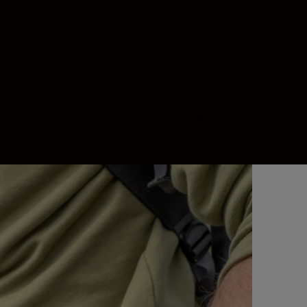
s einer Silberlegierung sorgen für eine
chem blei- und arsenfreien Glas hergestellt.