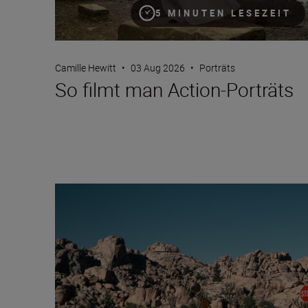
5 MINUTEN LESEZEIT
Camille Hewitt
•
03 Aug 2026
•
Porträts
So filmt man Action-Porträts
Nikon Imaging Cloud – Bildrezept des Monats: Augu