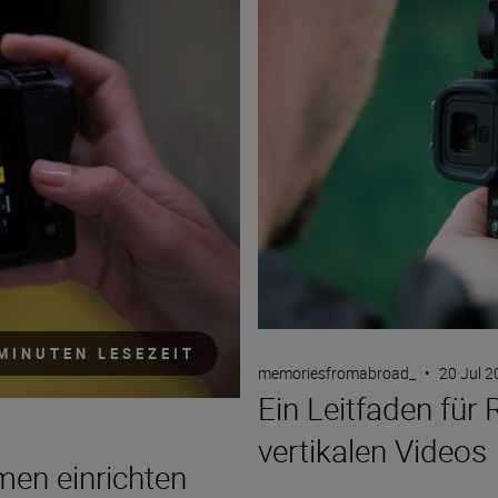
MINUTEN LESEZEIT
memoriesfromabroad_
•
20 Jul 
Ein Leitfaden für
vertikalen Videos
men einrichten