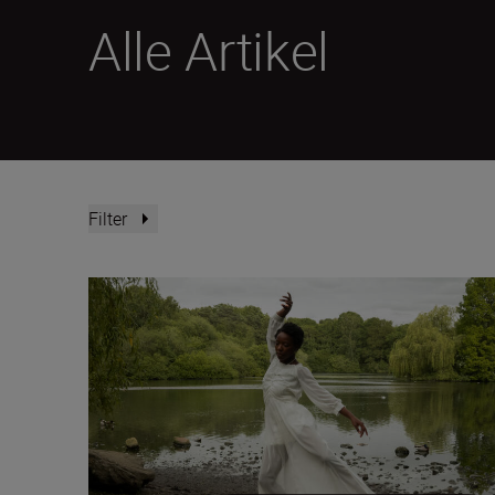
Alle Artikel
Filter
So filmt man Action-Porträts