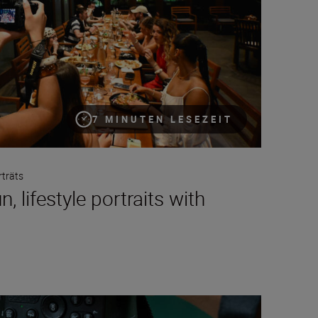
7 MINUTEN LESEZEIT
rträts
, lifestyle portraits with
-Creator zu vertikalen Videos