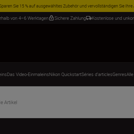
ren Sie 15 % auf ausgewähltes Zubehör und vervollständigen Sie Ihre A
erhalb von 4–6 Werktagen
Sichere Zahlung
Kostenlose und unko
eins
Das Video-Einmaleins
Nikon Quickstart
Séries d’articles
Genres
Alle
le Artikel