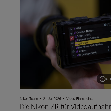
4 
Nikon Team
•
21 Jul 2026
•
Video-Einmaleins
Die Nikon ZR für Videoaufnah