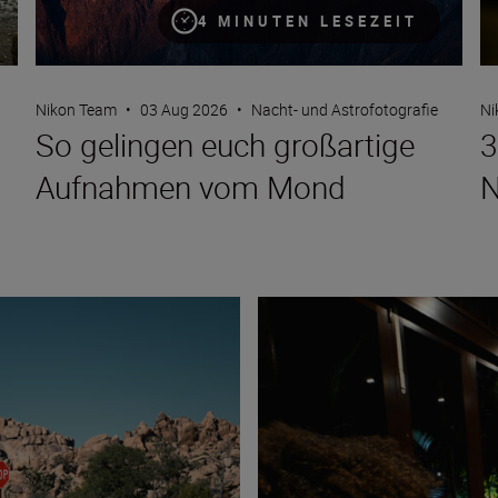
4 MINUTEN LESEZEIT
Nikon Team
•
03 Aug 2026
•
Nacht- und Astrofotografie
Ni
So gelingen euch großartige
3
Aufnahmen vom Mond
N
st
How to capture fun, lifestyle po