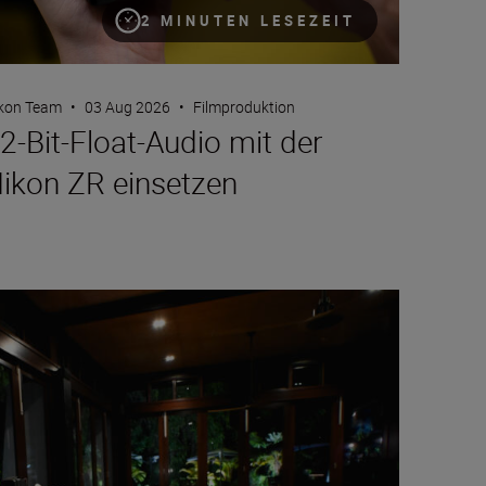
2 MINUTEN LESEZEIT
kon Team
•
03 Aug 2026
•
Filmproduktion
2-Bit-Float-Audio mit der
ikon ZR einsetzen
rtraits with friends