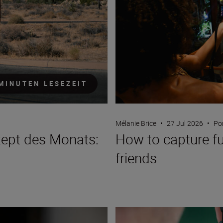
MINUTEN LESEZEIT
Mélanie Brice
•
27 Jul 2026
•
Po
zept des Monats:
How to capture fun
friends
Ein Leitfaden für Reise-Content