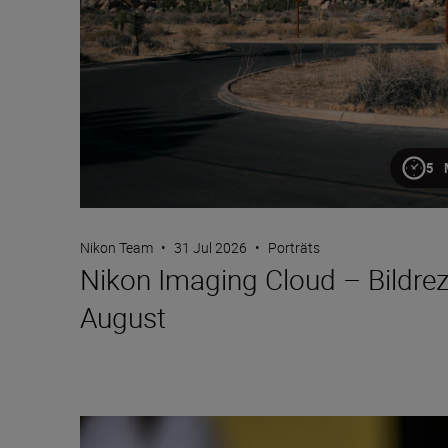
5 
Nikon Team
•
31 Jul 2026
•
Porträts
Nikon Imaging Cloud – Bildre
August
Die Nikon ZR für Videoaufnahmen einrichten