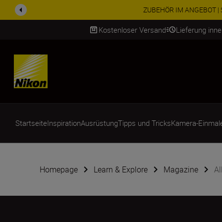
ZUBEHÖR IM ANGEBOT | Spa
Kostenloser Versand
Lieferung inn
SKIP
Startseite
Inspiration
Ausrüstung
Tipps und Tricks
Kamera-Einmal
Homepage
Learn & Explore
Magazine
Al