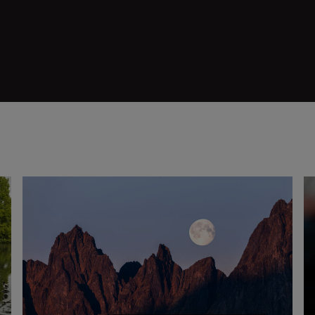
So gelingen euch großartige Aufnahmen vom Mond
32