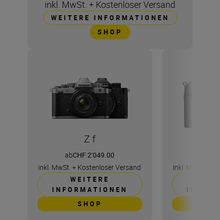
inkl. MwSt.
+
Kostenloser Versand
WEITERE INFORMATIONEN
SHOP
Z f
ab
CHF 2’049.00
ab
CHF
inkl. MwSt.
+
Kostenloser Versand
inkl. MwSt.
+
Ko
WEITERE
WE
INFORMATIONEN
INFOR
SHOP
S