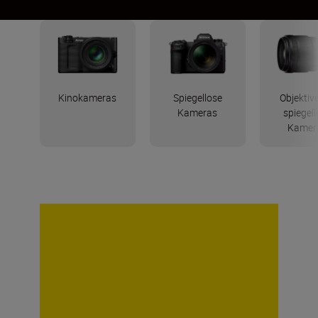
Kinokameras
Spiegellose
Objektive
Kameras
spiegel
Kamer