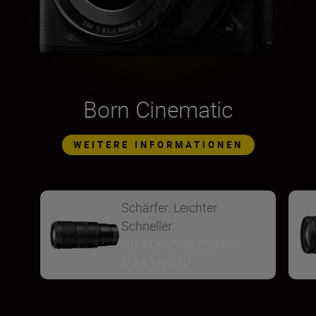
Born Cinematic
WEITERE INFORMATIONEN
Schärfer. Leichter.
Schneller.
NIKKOR Z 70-200mm
f/2.8 VR S II