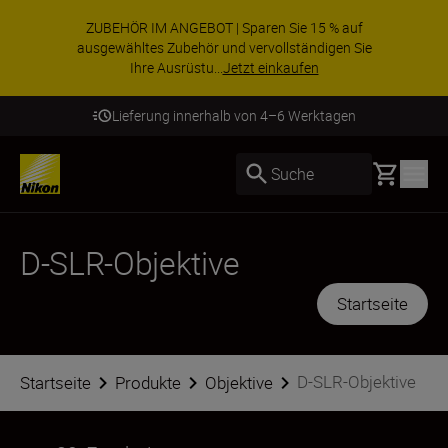
ZUBEHÖR IM ANGEBOT | Sparen Sie 15 % auf
ausgewähltes Zubehör und vervollständigen Sie
Ihre Ausrüstu...
Jetzt einkaufen
Lieferung innerhalb von 4–6 Werktagen
Basket
Suche
D-SLR-Objektive
Startseite
D-SLR-Objektive
Startseite
Produkte
Objektive