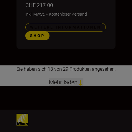
CHF 217.00
inkl. MwSt.
+
Kostenloser Versand
WEITERE INFORMATIONEN
SHOP
Sie haben sich 18 von 29 Produkten angesehen.
Mehr laden
1
2