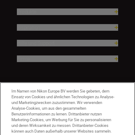
Produkte
Inspiration
Hilfe und Support
Firma
Im Namen von Nikon Europe BV werden Sie gebeten, dem
Einsatz von Cookies und ähnlichen Technologien zu Analyse-
und Marketingzwecken zuzustimmen. Wir verwenden
Analyse-Cookies, um aus den gesammelten
Benutzerinformationen zu lernen. Drittanbieter nutzen
Marketing-Cookies, um Werbung für Sie zu personalisieren
und deren Wirksamkeit zu messen. Drittanbieter-Cookies
können auch Daten außerhalb unserer Websites sammeln.