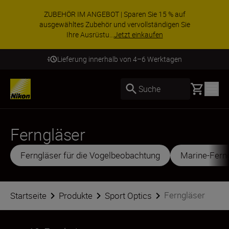
ZUBEHÖR IM ANGEBOT | Sparen Sie 15 % auf
ausgewähltes Zubehör und vervollständigen Sie
Ihre Ausrüstu...
Jetzt einkaufen
Lieferung innerhalb von 4–6 Werktagen
Basket
Suche
Ferngläser
Ferngläser für die Vogelbeobachtung
Marine-Fern
Ferngläser
Startseite
Produkte
Sport Optics