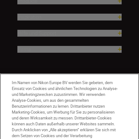
Produkte
Inspiration
Hilfe und Support
Firma
Im Namen von Nikon Europe BV werden Sie gebeten, dem
Einsatz von Cookies und ähnlichen Technologien zu Analyse-
und Marketingzwecken zuzustimmen. Wir verwenden
Analyse-Cookies, um aus den gesammelten
Benutzerinformationen zu lernen. Drittanbieter nutzen
Marketing-Cookies, um Werbung für Sie zu personalisieren
und deren Wirksamkeit zu messen. Drittanbieter-Cookies
können auch Daten außerhalb unserer Websites sammeln.
Durch Anklicken von „Alle akzeptieren“ erklären Sie sich mit
CH
Nikon Sites
dem Setzen von Cookies und der Verarbeitung