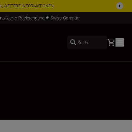
NGEBOT | Sparen Sie 15 % auf ausgewähltes Zubehör und vervollständige
mplizierte Rücksendung
Swiss Garantie
Basket
Suche