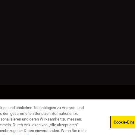
ingungen
Geschäftsbedingungen des Nikon Stores
Cookie-Hinweise
kies und ähnlichen Technologien zu Analyse- und
s den gesammelten Benutzerinformationen zu
ersonalisieren und deren Wirksamkeit zu messen.
Cookie-Eins
meln. Durch Anklicken von „Alle akzeptieren“
sonenbezogener Daten einverstanden. Wenn Sie mehr