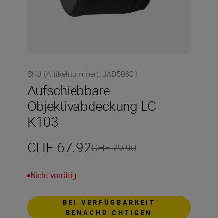
SKU (Artikelnummer)
:
JAD50801
Aufschiebbare
Objektivabdeckung LC-
K103
CHF 67.92
CHF 79.90
Nicht vorrätig
BEI VERFÜGBARKEIT
BENACHRICHTIGEN