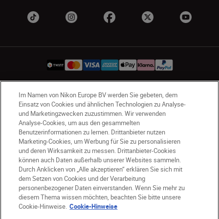
Im Namen von Nikon Europe BV werden Sie gebeten, dem
CH
Nikon Sites
Einsatz von Cookies und ähnlichen Technologien zu Analyse-
Kontaktieren Sie uns
Datenschutzhinweis
und Marketingzwecken zuzustimmen. Wir verwenden
Analyse-Cookies, um aus den gesammelten
Nutzungsbedingungen
Benutzerinformationen zu lernen. Drittanbieter nutzen
Geschäftsbedingungen des Nikon Stores
Marketing-Cookies, um Werbung für Sie zu personalisieren
Cookie-Hinweise
Barrierefreiheit
und deren Wirksamkeit zu messen. Drittanbieter-Cookies
Cookie-Einstellungen
können auch Daten außerhalb unserer Websites sammeln.
Durch Anklicken von „Alle akzeptieren“ erklären Sie sich mit
© 2026 Nikon
dem Setzen von Cookies und der Verarbeitung
personenbezogener Daten einverstanden. Wenn Sie mehr zu
diesem Thema wissen möchten, beachten Sie bitte unsere
Cookie-Hinweise.
Cookie-Hinweise
SKIP