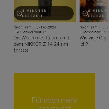
4 MINUTEN
8 MINUT
LESEZEIT
LESEZEI
Nikon Team
•
07 Feb. 2024
Nikon Team
•
05 F
•
90-Second NIKKOR
•
Technologie und
Die Weiten des Raums mit
Wie viele Obj
dem NIKKOR Z 14-24mm
ich?
f/2.8 S
Für noch mehr
Kreativität