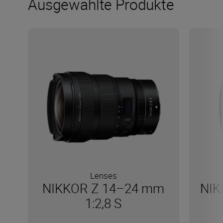
Ausgewählte Produkte
Lenses
NIKKOR Z 14–24 mm
NIK
1:2,8 S