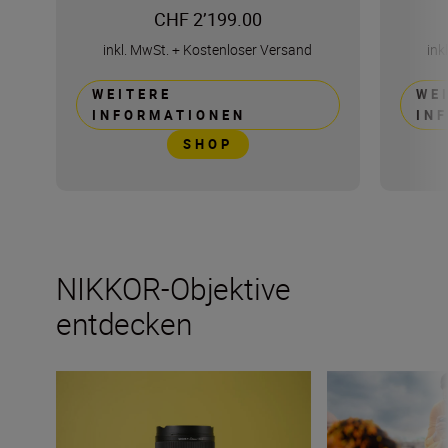
CHF 2’199.00
inkl. MwSt.
+
Kostenloser Versand
ink
WEITERE
WE
INFORMATIONEN
IN
SHOP
NIKKOR-Objektive
entdecken
Die Weiten des Raums mit dem NIKKOR Z 14-24mm f/2.
Wie viele Objekti