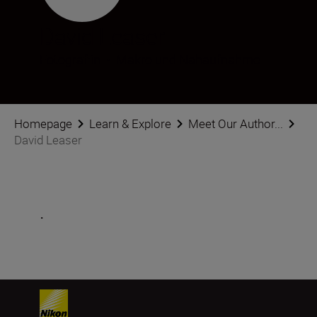
David Leaser
Fotograf:in
•
Makro und Nahaufnahme
Homepage
Learn & Explore
Meet Our Author...
David Leaser
.