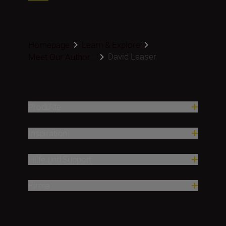
Homepage
Learn & Explore
David Leaser
Meet Our Author...
Produkte
Inspiration
Hilfe und Support
Firma