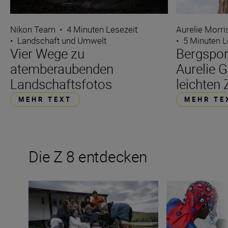
Nikon Team
•
4 Minuten Lesezeit
Aurelie Morr
•
Landschaft und Umwelt
•
5 Minuten L
Vier Wege zu
Bergspo
atemberaubenden
Aurelie 
Landschaftsfotos
leichten 
MEHR TEXT
MEHR TE
Die Z 8 entdecken
Introducing The Movement
Die Funktionen d