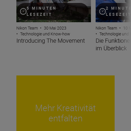
5 MINUTEN
2 MINUT
LESEZEIT
LESEZEI
Nikon Team
•
30 Mai 2023
Nikon Team
•
10 
•
Technologie und Know-how
•
Technologie und
Introducing The Movement
Die Funktione
im Überblick
Mehr Kreativität
entfalten