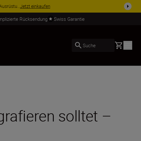
usrüstu...
Jetzt einkaufen
mplizierte Rücksendung
Swiss Garantie
Basket
Suche
afieren solltet –