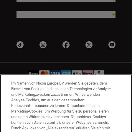
Firma
Im Namen von Nikon Europe BV werden Sie gebeten, dem
Einsatz von Cookies und ähnlichen Technologien zu Analyse-
und Marketingzwecken zuzustimmen. Wir verwenden
CH
Nikon Sites
Analyse-Cookies, um aus den gesammelten
Kontaktieren Sie uns
Datenschutzhinweis
Benutzerinformationen zu lernen. Drittanbieter nutzen
Nutzungsbedingungen
Marketing-Cookies, um Werbung für Sie zu personalisieren
Geschäftsbedingungen des Nikon Stores
und deren Wirksamkeit zu messen. Drittanbieter-Cookies
können auch Daten außerhalb unserer Websites sammeln.
Cookie-Hinweise
Barrierefreiheit
Durch Anklicken von „Alle akzeptieren“ erklären Sie sich mit
Cookie-Einstellungen