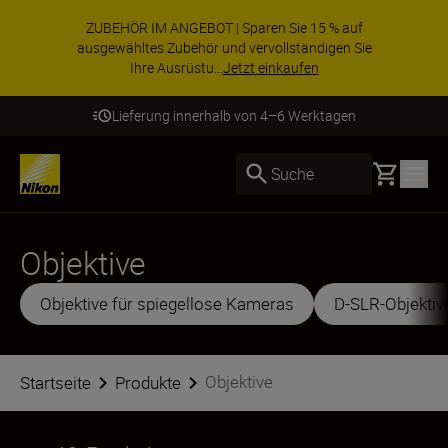
ZUBEHÖR IM ANGEBOT | Sparen Sie 15 % auf
ausgewähltes Zubehör und vervollständigen Sie
Ihre Ausrüstu...
Jetzt einkaufen
Lieferung innerhalb von 4–6 Werktagen
Basket
Suche
Objektive
Objektive für spiegellose Kameras
D-SLR-Objektiv
Objektive
Startseite
Produkte