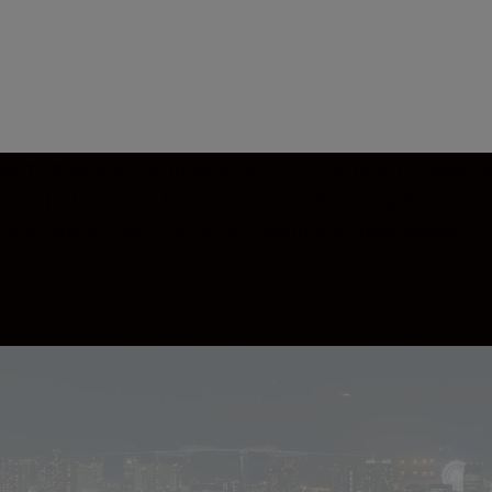
durchgängiger Lichtstärke von 1:4 und einem vielseit
isator (VR II) liefert herausragend scharfe Ergebnis
v Geisterbilder und Streulicht. Besonders lohnenswert f