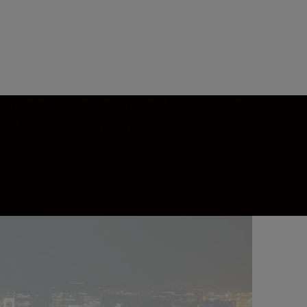
igen Brennweitenbereich von 24 bis 120 mm.
se auch bei schwachem Umgebungslicht, und
ür ambitionierte, preisbewusste