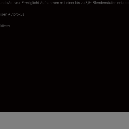
« und »Active«. Ermöglicht Aufnahmen mit einer bis zu 3,5* Blendenstufen entsp
isen Autofokus.
ktiven.