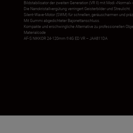
Bildstabilisator der zweiten Generation (VR II) mit Modi »Normal
Die Nanokristallvergütung verringert Geisterbilder und Streulicht.
Silent-Wave-Motor (SWM) für schnellen, geräuscharmen und präz
Mit Gummi abgedichteter Bajonettanschluss.
Kompakte und erschwingliche Alternative zu professionellen Obje
Materialcode
AF-S NIKKOR 24-120mm f/4G ED VR – JAA811DA