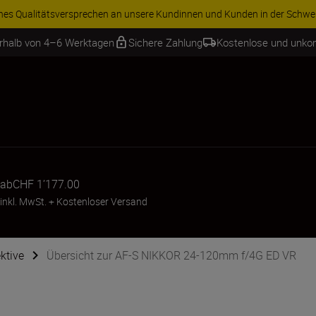
ren Sie 15 % auf ausgewähltes Zubehör und vervollständigen Sie Ihre A
erhalb von 4–6 Werktagen
Sichere Zahlung
Kostenlose und unko
ab
CHF 1’177.00
inkl. MwSt.
+
Kostenloser Versand
ktive
Übersicht zur AF-S NIKKOR 24-120mm f/4G ED VR