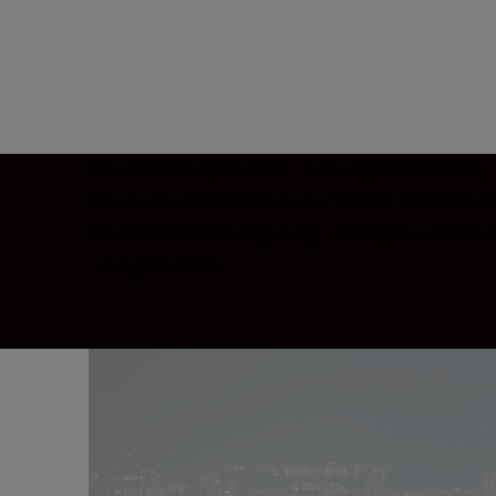
Mit starken optischen Leistungsmerkmalen, 
Die zweite Generation von Nikons Bildstabil
die Nanokristallvergütung verringert effekti
Fotograf:innen.