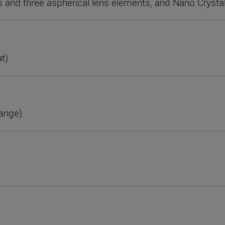
 and three aspherical lens elements, and Nano Crysta
t)
range)