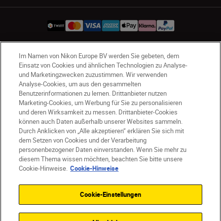
Im Namen von Nikon Europe BV werden Sie gebeten, dem
CH
Nikon Sites
Einsatz von Cookies und ähnlichen Technologien zu Analyse-
Kontaktieren Sie uns
Datenschutzhinweis
und Marketingzwecken zuzustimmen. Wir verwenden
Analyse-Cookies, um aus den gesammelten
Nutzungsbedingungen
Benutzerinformationen zu lernen. Drittanbieter nutzen
Geschäftsbedingungen des Nikon Stores
Marketing-Cookies, um Werbung für Sie zu personalisieren
Cookie-Hinweise
Barrierefreiheit
und deren Wirksamkeit zu messen. Drittanbieter-Cookies
Cookie-Einstellungen
können auch Daten außerhalb unserer Websites sammeln.
Durch Anklicken von „Alle akzeptieren“ erklären Sie sich mit
© 2026 Nikon
dem Setzen von Cookies und der Verarbeitung
personenbezogener Daten einverstanden. Wenn Sie mehr zu
diesem Thema wissen möchten, beachten Sie bitte unsere
Cookie-Hinweise.
Cookie-Hinweise
SKIP
Cookie-Einstellungen