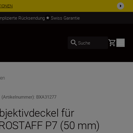
usrüstu...
Jetzt einkaufen
mplizierte Rücksendung
Swiss Garantie
Basket
Suche
fen
 (Artikelnummer)
:
BXA31277
bjektivdeckel für
ROSTAFF P7 (50 mm)