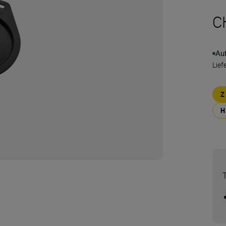
C
Au
Lief