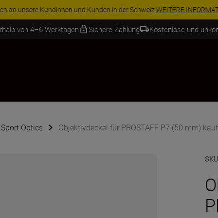
ren Sie 15 % auf ausgewähltes Zubehör und vervollständigen Sie Ihre A
erhalb von 4–6 Werktagen
Sichere Zahlung
Kostenlose und unko
 Sport Optics
Objektivdeckel für PROSTAFF P7 (50 mm) kau
SKU
O
P