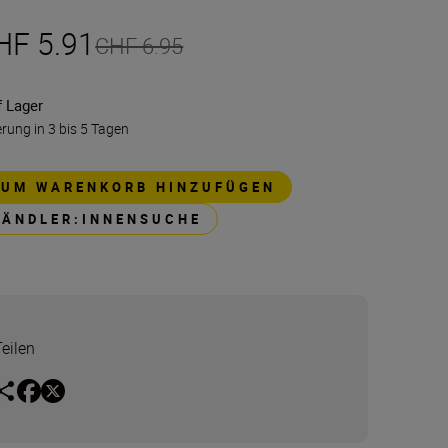
HF 5.91
CHF 6.95
f Lager
erung in 3 bis 5 Tagen
ZUM WARENKORB HINZUFÜGEN
HÄNDLER:INNENSUCHE
Teilen