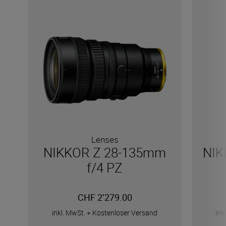
Lenses
NIKKOR Z 28-135mm
NIK
f/4 PZ
CHF 2’279.00
inkl. MwSt.
+
Kostenloser Versand
ink