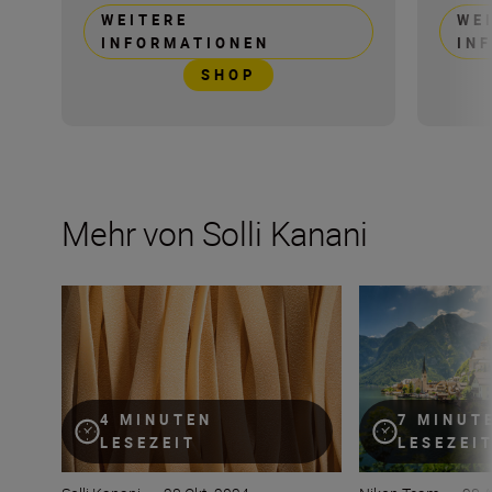
WEITERE
WE
INFORMATIONEN
IN
SHOP
Mehr von Solli Kanani
Solli Kanani verrät, wie ihre Foodfotos Lust auf mehr 
Holt das Beste a
4 MINUTEN
7 MINUT
LESEZEIT
LESEZEI