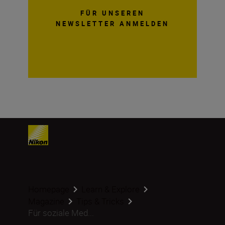
FÜR UNSEREN
NEWSLETTER ANMELDEN
Homepage
Learn & Explore
Magazine
Tips & Tricks
Für soziale Med...