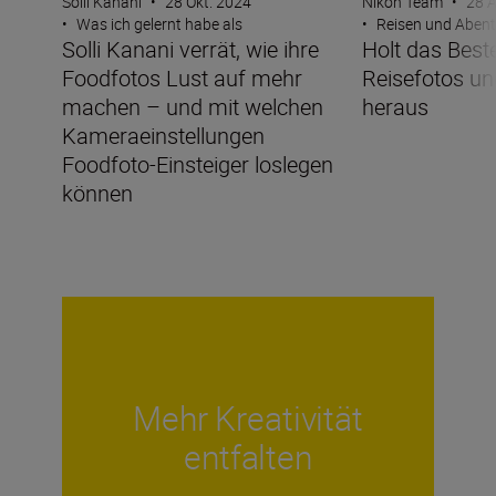
Solli Kanani
•
28 Okt. 2024
Nikon Team
•
28 
•
Was ich gelernt habe als
•
Reisen und Abent
Solli Kanani verrät, wie ihre
Holt das Best
Foodfotos Lust auf mehr
Reisefotos un
machen – und mit welchen
heraus
Kameraeinstellungen
Foodfoto-Einsteiger loslegen
können
Mehr Kreativität
entfalten