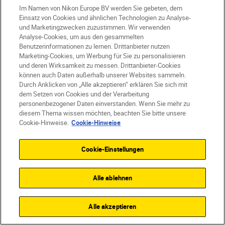
Im Namen von Nikon Europe BV werden Sie gebeten, dem
neuer Sensorschutz den Sensor vor Staub
Einsatz von Cookies und ähnlichen Technologien zu Analyse-
und Fingerabdrücken. Objektiv um
und Marketingzwecken zuzustimmen. Wir verwenden
Analyse-Cookies, um aus den gesammelten
Objektiv – mit Ihrer Ausrüstung sind Sie
Benutzerinformationen zu lernen. Drittanbieter nutzen
auf der sicheren Seite.
Marketing-Cookies, um Werbung für Sie zu personalisieren
und deren Wirksamkeit zu messen. Drittanbieter-Cookies
können auch Daten außerhalb unserer Websites sammeln.
Durch Anklicken von „Alle akzeptieren“ erklären Sie sich mit
dem Setzen von Cookies und der Verarbeitung
personenbezogener Daten einverstanden. Wenn Sie mehr zu
diesem Thema wissen möchten, beachten Sie bitte unsere
Cookie-Hinweise.
Cookie-Hinweise
Cookie-Einstellungen
Alle ablehnen
Alle akzeptieren