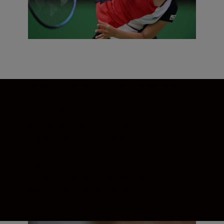
Branchenführender, atemberaubender AF
Serielle AF-Berechnung in bisher
unerreichter Geschwindigkeit. Simultane
Motiverkennung durch fortschrittliche KI-
Algorithmen. Sicht durch den
elektronischen Sucher in Echtzeit und ohne
Blackout. Es gibt vielleicht keinen
Algorithmus für Glück, aber es gibt ein
ganzes System für Präzision.