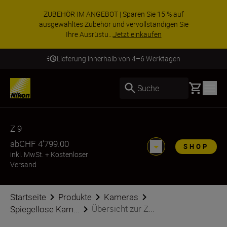
ZUBEHÖR IM ANGEBOT | Sparen Sie 15 % auf
ausgewähltes Zubehör und vervollständigen Sie
Ihre Ausrüstu...
Jetzt einkaufen
Lieferung innerhalb von 4–6 Werktagen
Basket
Suche
Z 9
ab
CHF 4’799.00
SHOP
inkl. MwSt.
+
Kostenloser
Versand
Startseite
Produkte
Kameras
Übersicht zur Z...
Spiegellose Kam...