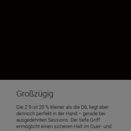
sie Ihnen nie im Weg ist. Sofortige
Inbetriebnahme. Ausgewogene
Gewichtung. Stabile Ausführung. Diese
Kamera ist so robust, wie Sie es von einem
Spitzenmodell von Nikon erwarten – und
so flexibel, wie Sie es sich wünschen. Sie
liegt so gut in der Hand, dass Sie über
nichts mehr nachdenken müssen – außer
über das Motiv.
Großzügig
Die Z 9 ist 20 % kleiner als die D6, liegt aber
dennoch perfekt in der Hand – gerade bei
ausgedehnten Sessions. Der tiefe Griff
ermöglicht einen sicheren Halt im Quer- und