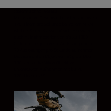
Rasend schnell voraus
Mit rasanten Geschwindigkeiten von bis zu
120 Bildern pro Sekunde bei vollem AF/AE
ist die Z 9 eine Klasse für sich. Sie können
auch Aufnahmeserien von bis zu 1000
Bildern in Folge in voller Auflösung und mit
20 Auslösungen pro Sekunde aufnehmen.
Die Auswahl an Objektiven ist groß. Über
100 lichtstarke Nikon-Objektive
unterstützen Aufnahmen mit bis zu
120 Bildern/s.¹ ²