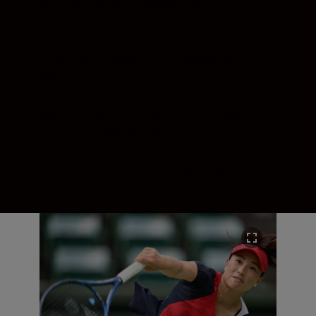
mehrschichtige (stacked) CMOS-
Vollformatsensor mit 45,7 Megapixel und
der ultraschnelle EXPEED-7-Prozessor
liefern eine erstaunliche Bildqualität.
Nikons fortschrittlichstes AF-System ist
die neue Definition von »hartnäckig«. Den
ganzen Tag unterwegs. Viele Stunden 8K-
Film. Außergewöhnlichste Orte. Die
schnellste Action. Die Z 9 erfüllt mehr als
die höchsten professionellen Ansprüche.