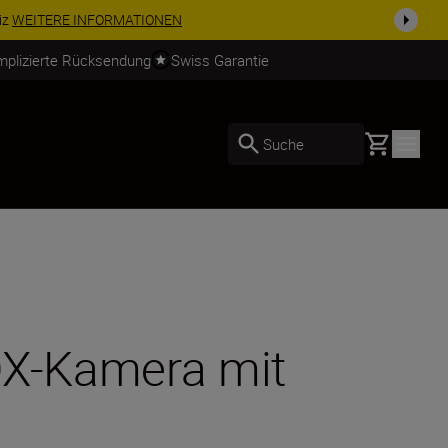
usrüstu...
Jetzt einkaufen
mplizierte Rücksendung
Swiss Garantie
Basket
Suche
DX-Kamera mit