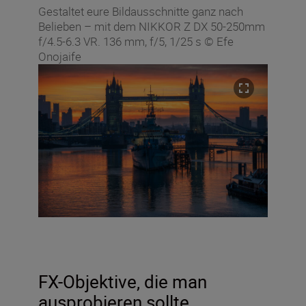
Gestaltet eure Bildausschnitte ganz nach
Belieben – mit dem NIKKOR Z DX 50-250mm
f/4.5-6.3 VR. 136 mm, f/5, 1/25 s © Efe
Onojaife
FX-Objektive, die man
ausprobieren sollte