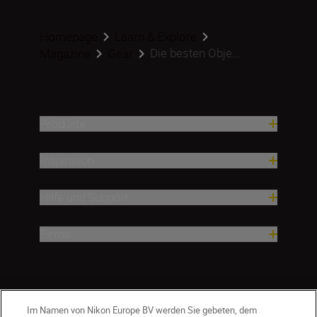
Homepage
Learn & Explore
Die besten Obje...
Magazine
Gear
Produkte
Inspiration
Hilfe und Support
Firma
Im Namen von Nikon Europe BV werden Sie gebeten, dem