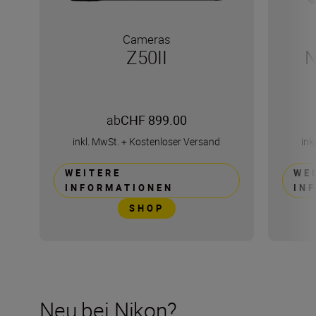
Cameras
Z50II
N
ab
CHF 899.00
inkl. MwSt.
+
Kostenloser Versand
ink
WEITERE
WE
INFORMATIONEN
IN
SHOP
Neu bei Nikon?