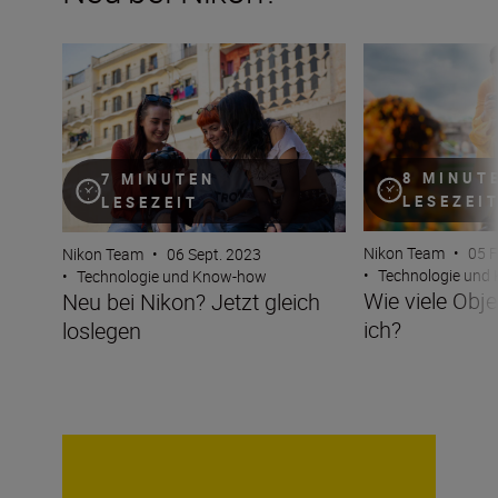
Neu bei Nikon? Jetzt gleich loslegen
Wie viele Objekti
8 MINUT
7 MINUTEN
LESEZEI
LESEZEIT
Nikon Team
•
05 F
Nikon Team
•
06 Sept. 2023
•
Technologie und
•
Technologie und Know-how
Wie viele Obj
Neu bei Nikon? Jetzt gleich
ich?
loslegen