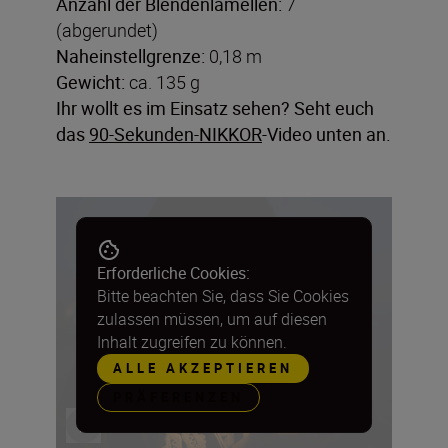
Anzahl der Blendenlamellen:
7
(abgerundet)
Naheinstellgrenze:
0,18 m
Gewicht:
ca. 135 g
Ihr wollt es im Einsatz sehen? Seht euch
das
90-Sekunden-NIKKOR
-Video unten an.
Erforderliche Cookies:
Bitte beachten Sie, dass Sie Cookies
zulassen müssen, um auf diesen
Inhalt zugreifen zu können.
ALLE AKZEPTIEREN
PRÄFERENZEN