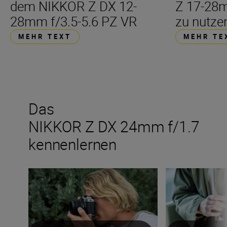
dem NIKKOR Z DX 12-
Z 17-28m
28mm f/3.5-5.6 PZ VR
zu nutze
MEHR TEXT
MEHR TE
Das
NIKKOR Z DX 24mm f/1.7
kennenlernen
Das neue NIKKOR Z DX 24mm f/1.7
Das neue NIKKOR