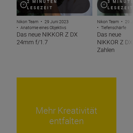
2 MINUTEN
3 MINUT
LESEZEIT
LESEZEI
Nikon Team
•
29 Juni 2023
Nikon Team
•
29 J
•
Anatomie eines Objektivs
•
Tiefenschärfe
Das neue NIKKOR Z DX
Das neue
24mm f/1.7
NIKKOR Z DX 
Zahlen
Mehr Kreativität
entfalten