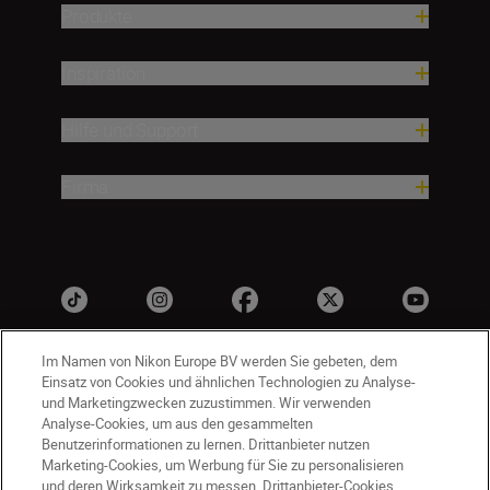
Produkte
Inspiration
Hilfe und Support
Firma
Im Namen von Nikon Europe BV werden Sie gebeten, dem
Einsatz von Cookies und ähnlichen Technologien zu Analyse-
und Marketingzwecken zuzustimmen. Wir verwenden
Analyse-Cookies, um aus den gesammelten
Benutzerinformationen zu lernen. Drittanbieter nutzen
Marketing-Cookies, um Werbung für Sie zu personalisieren
CH
Nikon Sites
und deren Wirksamkeit zu messen. Drittanbieter-Cookies