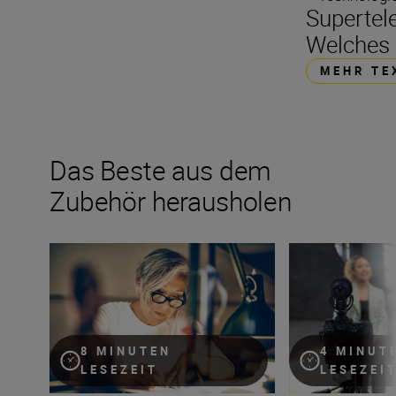
Supertel
Welches 
MEHR TE
Das Beste aus dem
Zubehör herausholen
So fotografiert ihr mit Licht in Innenräumen – plus Refl
Welche Audiogerät
4 MINUT
8 MINUTEN
LESEZEI
LESEZEIT