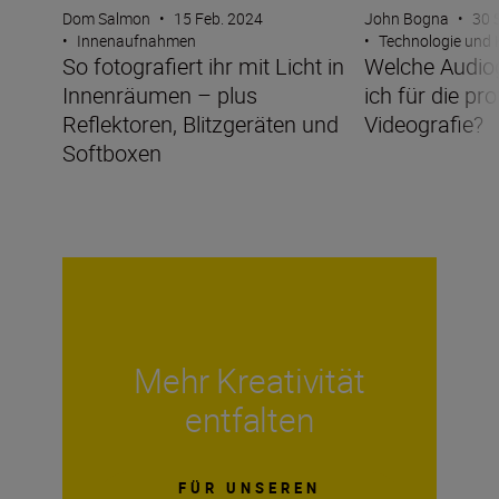
John Bogna
•
30 
Dom Salmon
•
15 Feb. 2024
•
Technologie und
•
Innenaufnahmen
Welche Audiog
So fotografiert ihr mit Licht in
ich für die pro
Innenräumen – plus
Videografie?
Reflektoren, Blitzgeräten und
Softboxen
Mehr Kreativität
entfalten
FÜR UNSEREN