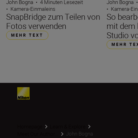
John Bogna
•
4 Minuten Lesezeit
John Bogna
•
Kamera-Einmaleins
•
Kamera-Ein
SnapBridge zum Teilen von
So bearbe
Fotos verwenden
mit dem 
Studio v
MEHR TEXT
MEHR TE
Homepage
Learn & Explore
John Bogna
Meet Our Author...