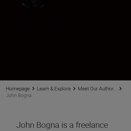
John Bogna
Fotograf:in und Autor:in
•
Porträts
•
Landschaft und Umwelt
Folgen Sie John Bogna auf sozialen Medien.
Homepage
Learn & Explore
Meet Our Author...
John Bogna
John Bogna is a freelance