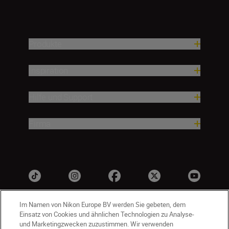
Produkte
Inspiration
Hilfe und Support
Firma
Im Namen von Nikon Europe BV werden Sie gebeten, dem
Einsatz von Cookies und ähnlichen Technologien zu Analyse-
und Marketingzwecken zuzustimmen. Wir verwenden