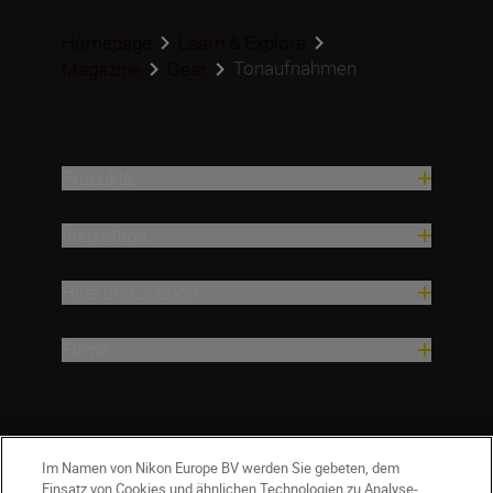
Homepage
Learn & Explore
Tonaufnahmen
Magazine
Gear
Produkte
Inspiration
Hilfe und Support
Firma
Im Namen von Nikon Europe BV werden Sie gebeten, dem
Einsatz von Cookies und ähnlichen Technologien zu Analyse-