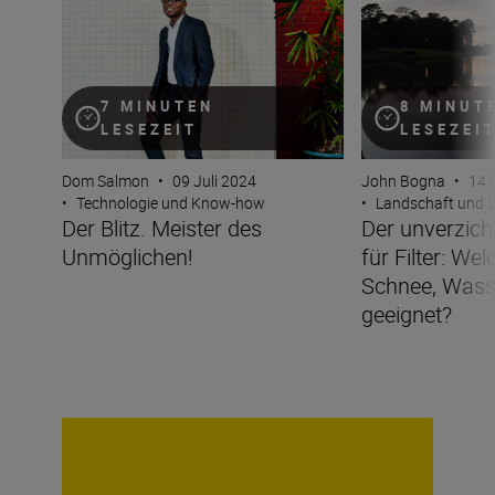
7 MINUTEN
8 MINUT
LESEZEIT
LESEZEI
Dom Salmon
•
09 Juli 2024
John Bogna
•
14 
•
Technologie und Know-how
•
Landschaft und 
Der Blitz. Meister des
Der unverzich
Unmöglichen!
für Filter: Wel
Schnee, Wass
geeignet?