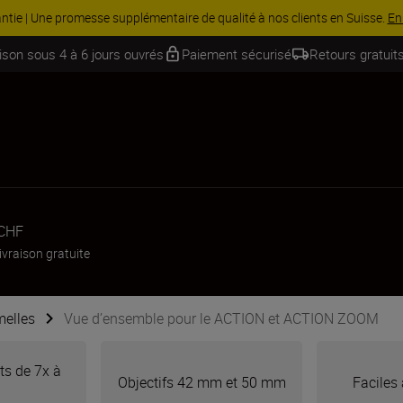
 Économisez 15 % sur une sélection d’accessoires, complétez votre kit
aison sous 4 à 6 jours ouvrés
Paiement sécurisé
Retours gratuits
 CHF
ivraison gratuite
elles
Vue d’ensemble pour le ACTION et ACTION ZOOM
s de 7x à
Objectifs 42 mm et 50 mm
Faciles 