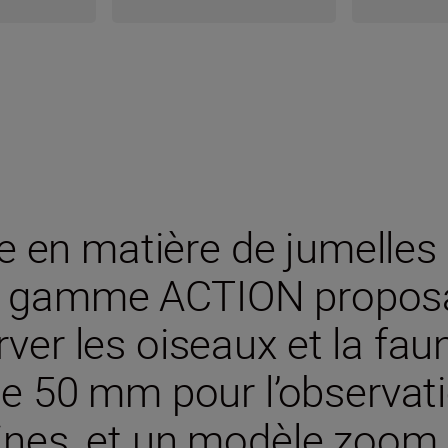
e en matière de jumell
re gamme ACTION propos
er les oiseaux et la faun
e 50 mm pour l’observati
aines, et un modèle zoom 