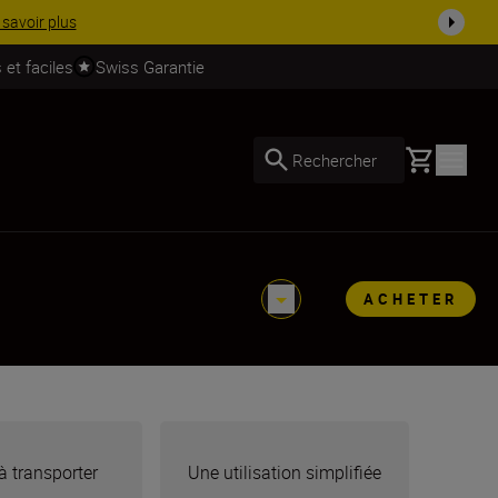
 dès ...
Acheter maintenant
 et faciles
Swiss Garantie
Basket
Rechercher
ACHETER
à transporter
Une utilisation simplifiée