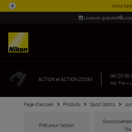
ACCESSOIRES EN PROMOTION |
Livraison gratuite
Livr
SKIP
de
129.00
ACTION et ACTION ZOOM
incl. TVA
+
L
Page d’accueil
Produits
Sport Optics
Jum
Grossissement
Prêt pour l’action
16x