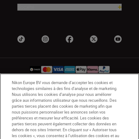
Société
Nikon Europe BV vous demande d’accepter les cookies et
technologies similaires à des fins d’analyse et de marketing.
CH
Nikon Sites
Nous utilisons les cookies d’analyse pour nous améliorer
Contactez-nous
Avis de confidentialité
grâce aux informations utilisateur que nous recueillons. Des
parties tierces placent des cookies de marketing afin que
Conditions d’utilisation
nous puissions personnaliser les annonces selon vos
CVG de la boutique Nikon Store
préférences et mesurer leur efficacité. Les cookies des
Notice d’information sur les cookies
Accessibilité
parties tierces peuvent également collecter des données en
Paramètres des cookies
dehors de nos sites Internet. En cliquant sur « Autoriser tous
les cookies », vous consentez à l’utilisation des cookies et au
© 2026 Nikon