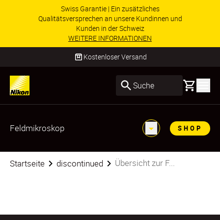
Swiss Garantie | Ein zusätzliches
Qualitätsversprechen an unsere Kundinnen und
Kunden in der Schweiz
WEITERE INFORMATIONEN
Kostenloser Versand
Basket
Suche
Feldmikroskop
SHOP
Übersicht zur F...
Startseite
discontinued