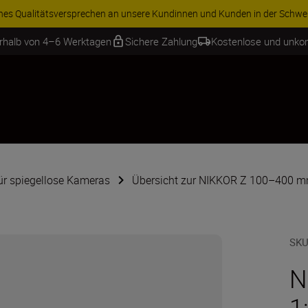
ren Sie 15 % auf ausgewähltes Zubehör und vervollständigen Sie Ihre A
erhalb von 4–6 Werktagen
Sichere Zahlung
Kostenlose und unko
für spiegellose Kameras
Übersicht zur NIKKOR Z 100–400 mm
SKU
N
1