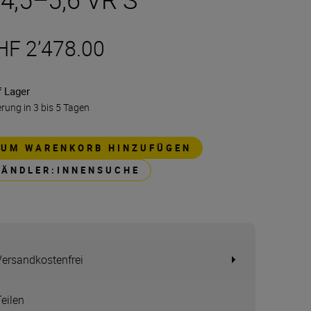
HF 2’478.00
f Lager
erung in 3 bis 5 Tagen
ZUM WARENKORB HINZUFÜGEN
HÄNDLER:INNENSUCHE
Versandkostenfrei
Teilen