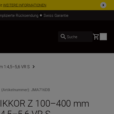
usrüstu...
Jetzt einkaufen
mplizierte Rücksendung
Swiss Garantie
Basket
Suche
 1:4,5–5,6 VR S
 (Artikelnummer)
:
JMA716DB
IKKOR Z 100–400 mm
:4,5–5,6 VR S