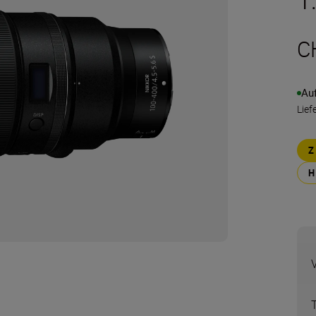
C
Au
Lief