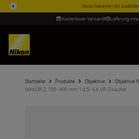
ZUBEHÖR IM ANGEBOT | Spa
Kostenloser Versand
Lieferung inn
SKIP
Startseite
Produkte
Objektive
Objektive 
NIKKOR Z 100–400 mm 1:4,5–5,6 VR S kaufen