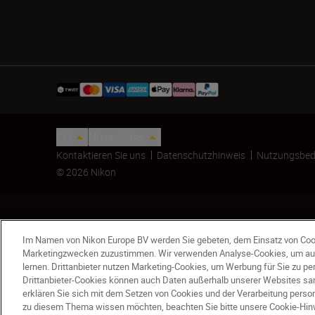
CH
Nikon Sites
Kontaktieren Sie uns
Datenschutzhinweis
Nutzungsbed
© 2026 Nikon
Im Namen von Nikon Europe BV werden Sie gebeten, dem Einsatz von Coo
Marketingzwecken zuzustimmen. Wir verwenden Analyse-Cookies, um au
lernen. Drittanbieter nutzen Marketing-Cookies, um Werbung für Sie zu p
Drittanbieter-Cookies können auch Daten außerhalb unserer Websites sam
Gegenlichtblende HB-103
erklären Sie sich mit dem Setzen von Cookies und der Verarbeitung per
CHF 55.17
CHF 64.90
zu diesem Thema wissen möchten, beachten Sie bitte unsere Cookie-Hin