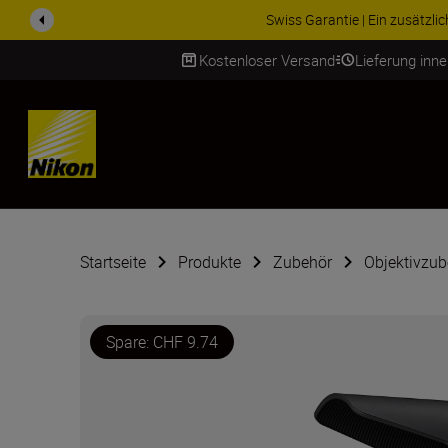
ZUBEHÖR IM ANGEBOT | Spa
Kostenloser Versand
Lieferung inn
SKIP
Startseite
Produkte
Zubehör
Objektivzub
Spare: CHF 9.74