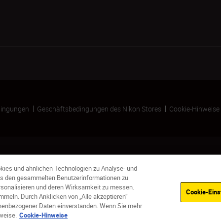
ingungen
Geschäftsbedingungen des Nikon Stores
Cookie-Hinweise
kies und ähnlichen Technologien zu Analyse- und
s den gesammelten Benutzerinformationen zu
ersonalisieren und deren Wirksamkeit zu messen.
Cookie-Eins
meln. Durch Anklicken von „Alle akzeptieren“
B
Nicht vorrätig
sonenbezogener Daten einverstanden. Wenn Sie mehr
weise.
Cookie-Hinweise