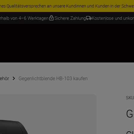
ren Sie 15 % auf ausgewähltes Zubehör und vervollständigen Sie Ihre A
erhalb von 4–6 Werktagen
Sichere Zahlung
Kostenlose und unko
ehör
Gegenlichtblende HB-103 kaufen
SKU
G