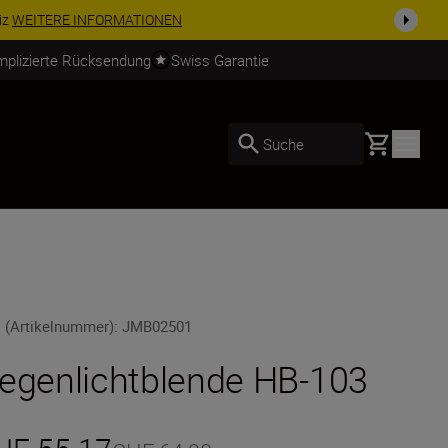
usrüstu...
Jetzt einkaufen
mplizierte Rücksendung
Swiss Garantie
Basket
Suche
 (Artikelnummer)
:
JMB02501
egenlichtblende HB-103