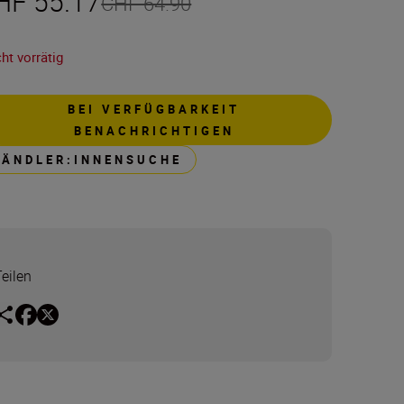
HF 55.17
CHF 64.90
ht vorrätig
BEI VERFÜGBARKEIT
BENACHRICHTIGEN
HÄNDLER:INNENSUCHE
Teilen