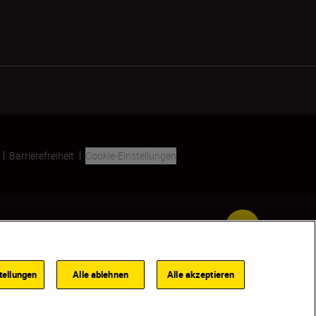
Barrierefreiheit
Cookie-Einstellungen
SKIP
tellungen
Alle ablehnen
Alle akzeptieren
EI VERFÜGBARKEIT BENACHRICHTIGEN
HÄNDLER:INNENSUCHE