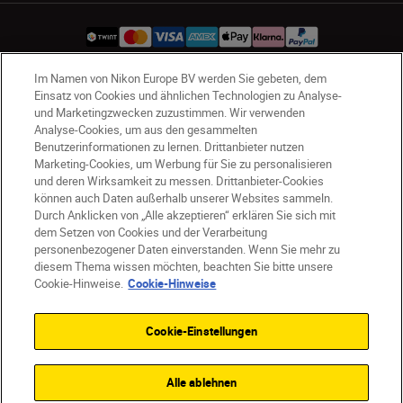
Im Namen von Nikon Europe BV werden Sie gebeten, dem
Einsatz von Cookies und ähnlichen Technologien zu Analyse-
CH
Nikon Sites
und Marketingzwecken zuzustimmen. Wir verwenden
Kontaktieren Sie uns
Datenschutzhinweis
Analyse-Cookies, um aus den gesammelten
Nutzungsbedingungen
Benutzerinformationen zu lernen. Drittanbieter nutzen
Marketing-Cookies, um Werbung für Sie zu personalisieren
Geschäftsbedingungen des Nikon Stores
und deren Wirksamkeit zu messen. Drittanbieter-Cookies
Cookie-Hinweise
Barrierefreiheit
können auch Daten außerhalb unserer Websites sammeln.
Cookie-Einstellungen
Durch Anklicken von „Alle akzeptieren“ erklären Sie sich mit
© 2026 Nikon
dem Setzen von Cookies und der Verarbeitung
personenbezogener Daten einverstanden. Wenn Sie mehr zu
diesem Thema wissen möchten, beachten Sie bitte unsere
Cookie-Hinweise.
Cookie-Hinweise
SKIP
Cookie-Einstellungen
EITERBARES SYSTEM
TECHNISCHE DATEN
Alle ablehnen