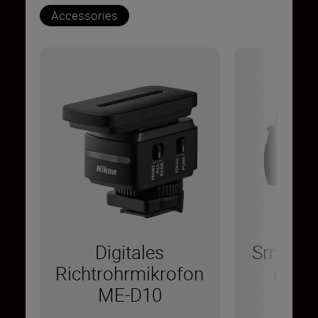
Accessories
Digitales
SmallRi
Richtrohrmikrofon
die N
ME-D10