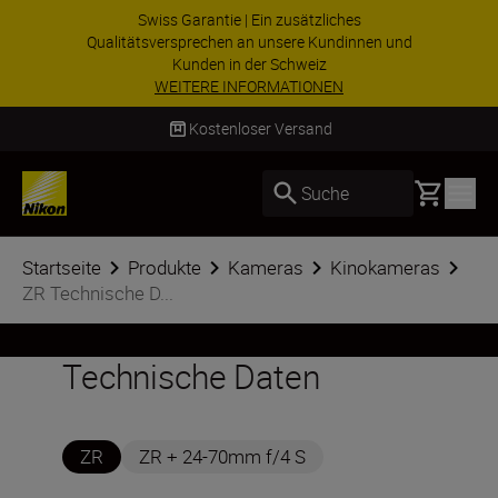
ZUBEHÖR IM ANGEBOT | Sparen Sie 15 % auf
ausgewähltes Zubehör und vervollständigen Sie
Ihre Ausrüstu...
Jetzt einkaufen
Kostenloser Versand
Basket
Suche
Startseite
Produkte
Kameras
Kinokameras
ZR Technische D...
Technische Daten
ZR
ZR + 24-70mm f/4 S