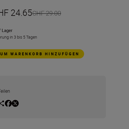
HF 24.65
CHF 29.00
f Lager
erung in 3 bis 5 Tagen
ZUM WARENKORB HINZUFÜGEN
Teilen