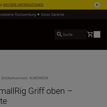
usrüstu...
Jetzt einkaufen
mplizierte Rücksendung
Swiss Garantie
Basket
Suche
 (Artikelnummer)
:
ALM290039
mallRig Griff oben –
ite