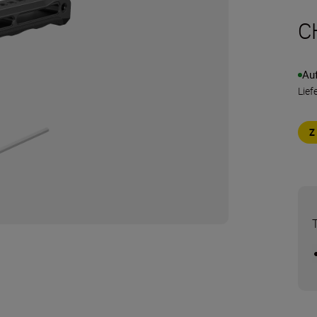
C
Au
Lief