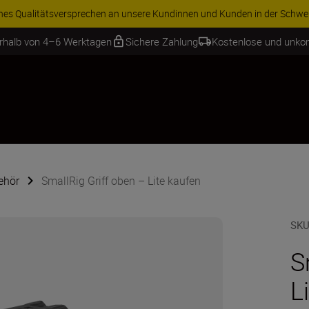
ren Sie 15 % auf ausgewähltes Zubehör und vervollständigen Sie Ihre A
erhalb von 4–6 Werktagen
Sichere Zahlung
Kostenlose und unko
ehör
SmallRig Griff oben – Lite kaufen
SKU
S
L