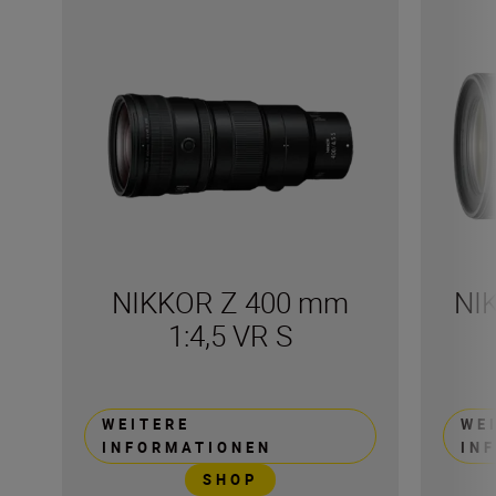
NIKKOR Z 400 mm
NI
1:4,5 VR S
WEITERE
WE
INFORMATIONEN
IN
SHOP