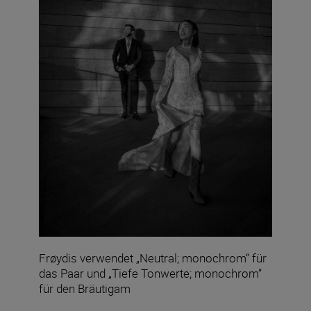
Frøydis verwendet „Neutral; monochrom“ für
das Paar und „Tiefe Tonwerte; monochrom“
für den Bräutigam