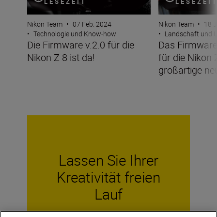
LESEZEIT
LESEZEI
Nikon Team
•
07 Feb. 2024
Nikon Team
•
18 J
•
Technologie und Know-how
•
Landschaft und 
Die Firmware v.2.0 für die
Das Firmware
Nikon Z 8 ist da!
für die Nikon 
großartige ne
Lassen Sie Ihrer
Kreativität freien
Lauf