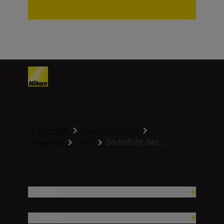
Homepage
Learn & Explore
So holt ihr das...
Magazine
Gear
Produkte
Inspiration