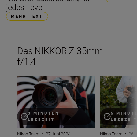
jedes Level
MEHR TEXT
Das NIKKOR Z 35mm
f/1.4
Das neue NIKKOR Z 35mm f/1.4
Das neue NIKKOR
3 MINUTEN
6 MINUT
LESEZEIT
LESEZEI
Nikon Team
•
27 Juni 2024
Nikon Team
•
26 J