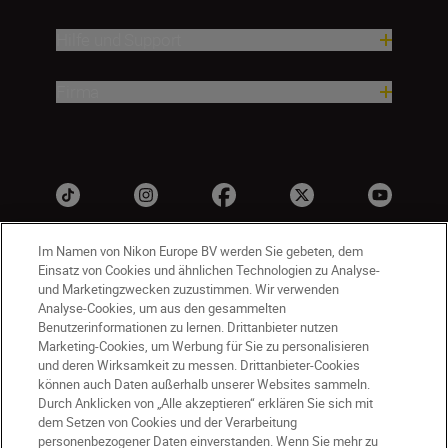
Hilfe und Support
Firma
Im Namen von Nikon Europe BV werden Sie gebeten, dem
Einsatz von Cookies und ähnlichen Technologien zu Analyse-
und Marketingzwecken zuzustimmen. Wir verwenden
Analyse-Cookies, um aus den gesammelten
Benutzerinformationen zu lernen. Drittanbieter nutzen
Marketing-Cookies, um Werbung für Sie zu personalisieren
CH
Nikon Sites
und deren Wirksamkeit zu messen. Drittanbieter-Cookies
können auch Daten außerhalb unserer Websites sammeln.
Kontaktieren Sie uns
Datenschutzhinweis
Durch Anklicken von „Alle akzeptieren“ erklären Sie sich mit
Nutzungsbedingungen
dem Setzen von Cookies und der Verarbeitung
Geschäftsbedingungen des Nikon Stores
personenbezogener Daten einverstanden. Wenn Sie mehr zu