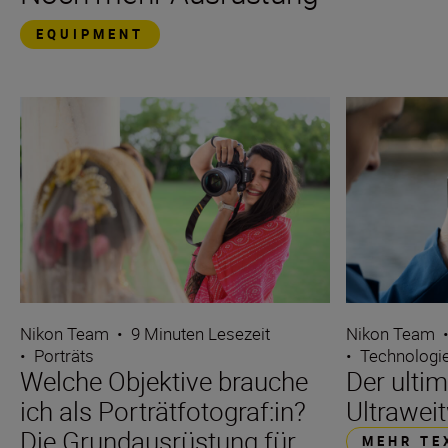
EQUIPMENT
Nikon Team
•
9 Minuten Lesezeit
Nikon Team
•
Porträts
•
Technologi
Welche Objektive brauche
Der ultim
ich als Porträtfotograf:in?
Ultrawei
Die Grundausrüstung für
MEHR TE