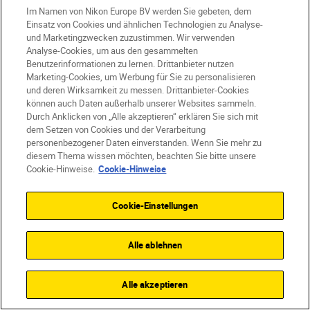
7 MINUTEN
LESEZEI
Im Namen von Nikon Europe BV werden Sie gebeten, dem
LESEZEIT
Einsatz von Cookies und ähnlichen Technologien zu Analyse-
und Marketingzwecken zuzustimmen. Wir verwenden
Dom Salmon
•
18 
Dom Salmon
•
06 Okt. 2023
Analyse-Cookies, um aus den gesammelten
•
Technologie und
•
Technologie und Know-how
Benutzerinformationen zu lernen. Drittanbieter nutzen
Kreatives Zoo
Im Käfig: Warum sich ein
Marketing-Cookies, um Werbung für Sie zu personalisieren
und deren Wirksamkeit zu messen. Drittanbieter-Cookies
Cage für eure Nikon lohnt
können auch Daten außerhalb unserer Websites sammeln.
Durch Anklicken von „Alle akzeptieren“ erklären Sie sich mit
dem Setzen von Cookies und der Verarbeitung
personenbezogener Daten einverstanden. Wenn Sie mehr zu
diesem Thema wissen möchten, beachten Sie bitte unsere
Cookie-Hinweise.
Cookie-Hinweise
Cookie-Einstellungen
Mehr Kreativität
Alle ablehnen
entfalten
Alle akzeptieren
FÜR UNSEREN