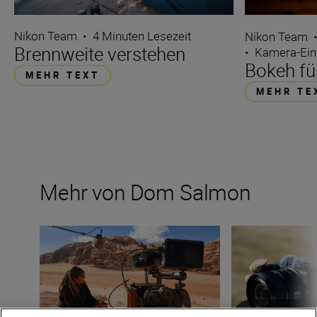
Nikon Team
•
4 Minuten Lesezeit
Nikon Team
Brennweite verstehen
•
Kamera-Ein
Bokeh fü
MEHR TEXT
MEHR TE
Mehr von Dom Salmon
Im Käfig: Warum sich ein Cage für eure Nikon lohnt
Kreatives Zoomen
8 MINUT