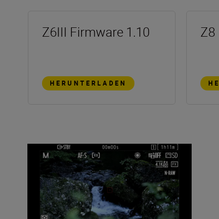
Z6III Firmware 1.10
Z8 
HERUNTERLADEN
H