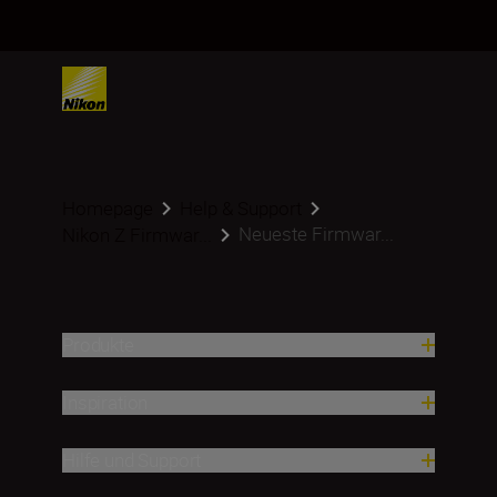
Homepage
Help & Support
Neueste Firmwar...
Nikon Z Firmwar...
Produkte
Inspiration
Hilfe und Support