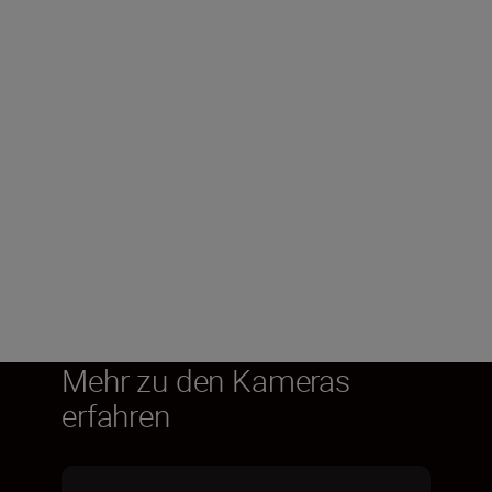
Aktuelle Firmware
herunterladen
Z6III Firmware 1.10
Z8
HERUNTERLADEN
Mehr zu den Kameras
erfahren