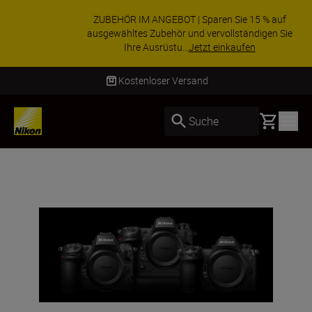
ZUBEHÖR IM ANGEBOT | Sparen Sie 15 % auf
ausgewähltes Zubehör und vervollständigen Sie
Ihre Ausrüstu...
Jetzt einkaufen
Lieferung innerhalb von 4–6 Werktagen
Basket
Suche