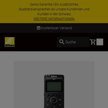
 Garantie | Ein zusätzliches
ZUBEHÖR IM
rsprechen an unsere Kundinnen und
ausgewählte
Kunden in der Schweiz
Ihre
EITERE INFORMATIONEN
Kostenloser Versand
Basket
Suche