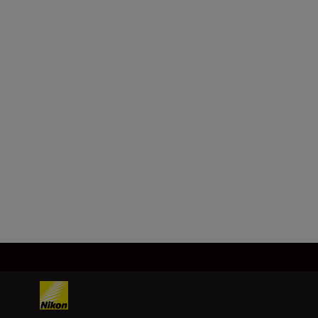
1 (2,405 GHz), 2 (2,410 GHz), 3
(2,415 GHz), 4 (2,420 GHz), 5
(2,425 GHz), 6 (2,430 GHz), 7
(2,435 GHz), 8 (2,440 GHz), 9
(2,445 GHz), 10 (2,450 GHz), 11
(2,455 GHz), 12 (2,460 GHz), 13
(2,465 GHz), 14 (2,470 GHz), and
15 (2,475 GHz)
Mehr laden