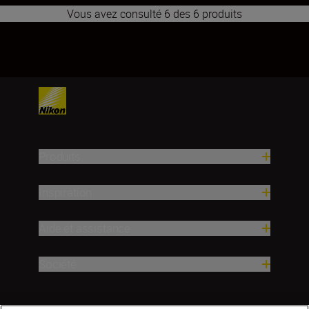
Vous avez consulté 6 des 6 produits
1
2
3
4
5
6
7
8
9
10
11
12
13
14
15
16
17
Produits
Inspiration
Aide et assistance
Société