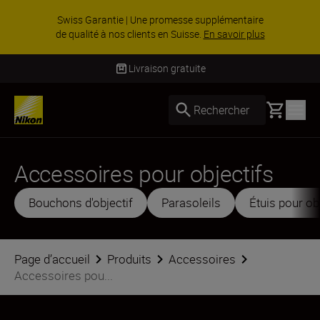
ACCESSOIRES EN PROMOTION | Économisez 15
% sur une sélection d’accessoires, complétez
votre kit dès ...
Acheter maintenant
Livraison gratuite
Basket
Rechercher
Accessoires pour objectifs
Bouchons d'objectif
Parasoleils
Étuis pour ob
Page d’accueil
Produits
Accessoires
Accessoires pou...