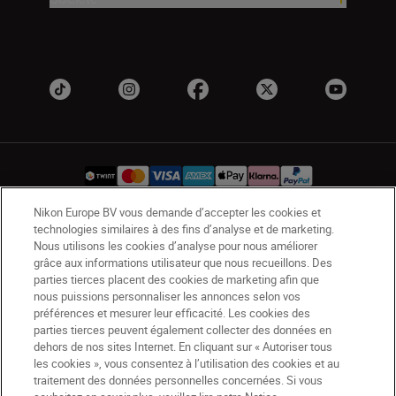
Nikon Europe BV vous demande d’accepter les cookies et
technologies similaires à des fins d’analyse et de marketing.
CH
Nikon Sites
Nous utilisons les cookies d’analyse pour nous améliorer
Contactez-nous
Avis de confidentialité
grâce aux informations utilisateur que nous recueillons. Des
parties tierces placent des cookies de marketing afin que
Conditions d’utilisation
nous puissions personnaliser les annonces selon vos
CVG de la boutique Nikon Store
préférences et mesurer leur efficacité. Les cookies des
Notice d’information sur les cookies
Accessibilité
parties tierces peuvent également collecter des données en
dehors de nos sites Internet. En cliquant sur « Autoriser tous
Paramètres des cookies
les cookies », vous consentez à l’utilisation des cookies et au
© 2026 Nikon
traitement des données personnelles concernées. Si vous