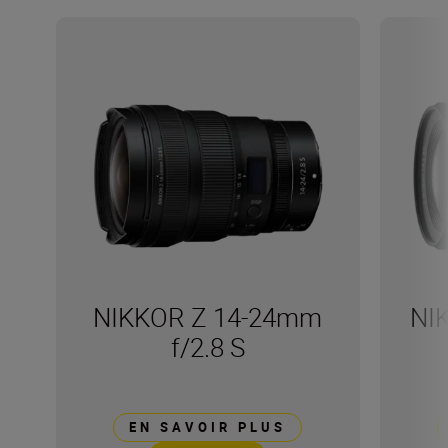
NIKKOR Z 14-24mm
NI
f/2.8 S
EN SAVOIR PLUS